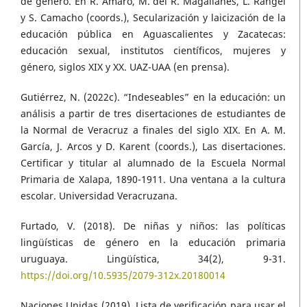
de género. En R. Amaro, M. del R. Magallanes, L. Rangel
y S. Camacho (coords.), Secularización y laicización de la
educación pública en Aguascalientes y Zacatecas:
educación sexual, institutos científicos, mujeres y
género, siglos XIX y XX. UAZ-UAA (en prensa).
Gutiérrez, N. (2022c). “Indeseables” en la educación: un
análisis a partir de tres disertaciones de estudiantes de
la Normal de Veracruz a finales del siglo XIX. En A. M.
García, J. Arcos y D. Karent (coords.), Las disertaciones.
Certificar y titular al alumnado de la Escuela Normal
Primaria de Xalapa, 1890-1911. Una ventana a la cultura
escolar. Universidad Veracruzana.
Furtado, V. (2018). De niñas y niños: las políticas
lingüísticas de género en la educación primaria
uruguaya. Lingüística, 34(2), 9-31.
https://doi.org/10.5935/2079-312x.20180014
Naciones Unidas (2019). Lista de verificación para usar el